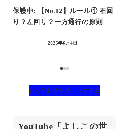
保護中: 【No.12】ルール① 右回
保護
り？左回り？一方通行の原則
ア
2026年6月4日
もっと記事をチェックする
YouTube「よしこの世