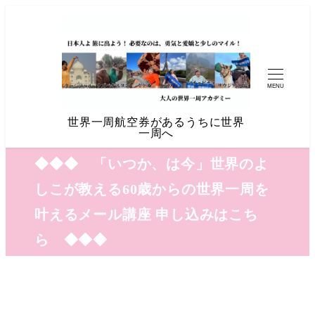
MENU
世界一周航空券があるうちに世界
一周へ
◆◆◆ 「いつか、は今」世界のよ
しこが教える60歳からの世界一周を
叶えるメール講座 申し込みはこち
ら ◆◆◆