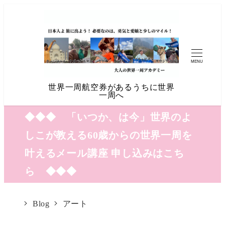
MENU
世界一周航空券があるうちに世界
一周へ
◆◆◆ 「いつか、は今」世界のよ
しこが教える60歳からの世界一周を
叶えるメール講座 申し込みはこち
ら ◆◆◆
Blog
アート