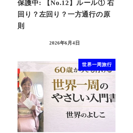
保護中: 【No.12】ルール① 右
回り？左回り？一方通行の原
則
2026年6月4日
世界一周旅行