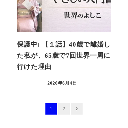
保護中: 【１話】40歳で離婚し
た私が、65歳で7回世界一周に
行けた理由
2026年6月4日
投
1
2
稿