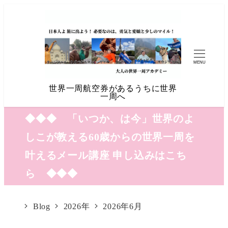
MENU
世界一周航空券があるうちに世界
一周へ
◆◆◆ 「いつか、は今」世界のよ
しこが教える60歳からの世界一周を
叶えるメール講座 申し込みはこち
ら ◆◆◆
Blog
2026年
2026年6月