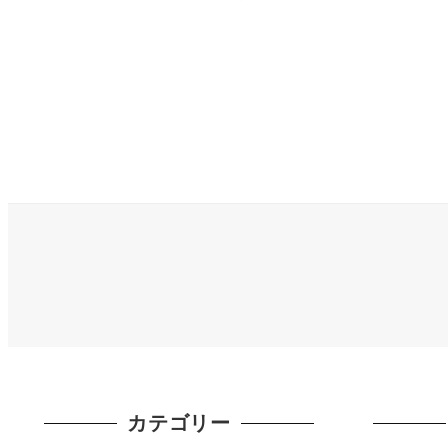
投
稿
の
ペ
ー
ジ
カテゴリー