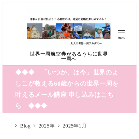
MENU
世界一周航空券があるうちに世界
一周へ
◆◆◆ 「いつか、は今」世界のよ
しこが教える60歳からの世界一周を
叶えるメール講座 申し込みはこち
ら ◆◆◆
Blog
2025年
2025年1月