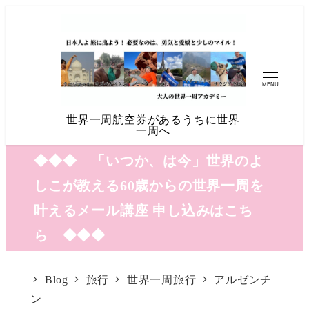
MENU
世界一周航空券があるうちに世界
一周へ
◆◆◆ 「いつか、は今」世界のよ
しこが教える60歳からの世界一周を
叶えるメール講座 申し込みはこち
ら ◆◆◆
Blog
旅行
世界一周旅行
アルゼンチ
ン