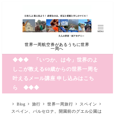
MENU
世界一周航空券があるうちに世界
一周へ
◆◆◆ 「いつか、は今」世界のよ
しこが教える60歳からの世界一周を
叶えるメール講座 申し込みはこち
ら ◆◆◆
Blog
旅行
世界一周旅行
スペイン
スペイン、バルセロナ。開園前のグエル公園は