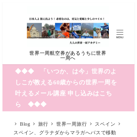
MENU
世界一周航空券があるうちに世界
一周へ
◆◆◆ 「いつか、は今」世界のよ
しこが教える60歳からの世界一周を
叶えるメール講座 申し込みはこち
ら ◆◆◆
Blog
旅行
世界一周旅行
スペイン
スペイン、グラナダからマラガへバスで移動