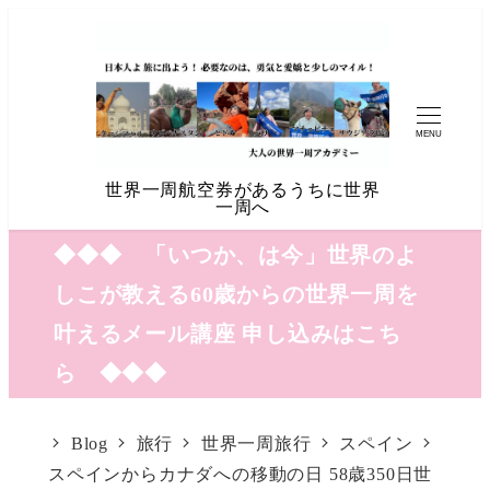
MENU
世界一周航空券があるうちに世界
一周へ
◆◆◆ 「いつか、は今」世界のよ
しこが教える60歳からの世界一周を
叶えるメール講座 申し込みはこち
ら ◆◆◆
Blog
旅行
世界一周旅行
スペイン
スペインからカナダへの移動の日 58歳350日世