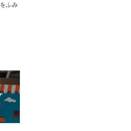
歩をふみ
ケ