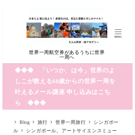
MENU
世界一周航空券があるうちに世界
一周へ
◆◆◆ 「いつか、は今」世界のよ
しこが教える60歳からの世界一周を
叶えるメール講座 申し込みはこち
ら ◆◆◆
Blog
旅行
世界一周旅行
シンガポー
ル
シンガポール。アートサイエンスミュー