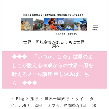
MENU
世界一周航空券があるうちに世界
一周へ
◆◆◆ 「いつか、は今」世界のよ
しこが教える60歳からの世界一周を
叶えるメール講座 申し込みはこち
ら ◆◆◆
Blog
旅行
世界一周旅行
タイ
タ
イ、パタヤ。朝会、オフ会、勝間塾な1日 58