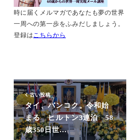
時に届くメルマガであなたも夢の世界
一周への第一歩をふみだしましょう。
登録は
こちらから
古い投稿
タイ、バンコク。令和始
まる ヒルトン3連泊 58
歳350日世…