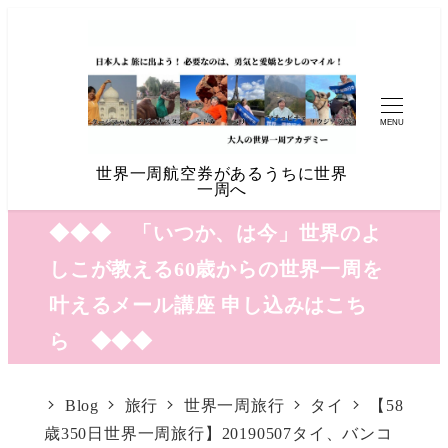
MENU
世界一周航空券があるうちに世界
一周へ
◆◆◆ 「いつか、は今」世界のよ
しこが教える60歳からの世界一周を
叶えるメール講座 申し込みはこち
ら ◆◆◆
Blog
旅行
世界一周旅行
タイ
【58
歳350日世界一周旅行】20190507タイ、バンコ