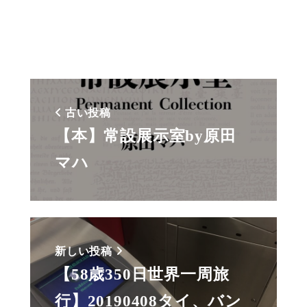
古い投稿
【本】常設展示室by原田
マハ
新しい投稿
【58歳350日世界一周旅
行】20190408タイ、バン