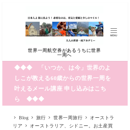
MENU
世界一周航空券があるうちに世界
一周へ
◆◆◆ 「いつか、は今」世界のよ
しこが教える60歳からの世界一周を
叶えるメール講座 申し込みはこち
ら ◆◆◆
Blog
旅行
世界一周旅行
オーストラ
リア
オーストラリア、シドニー。お土産買