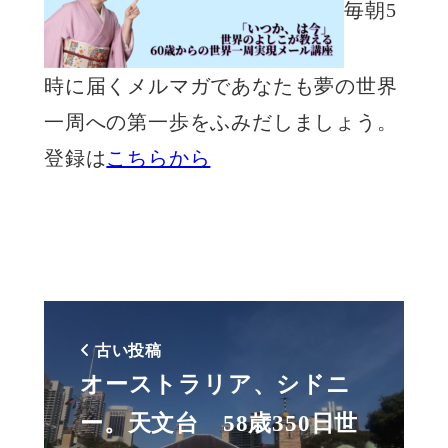
毎朝5
時に届くメルマガであなたも夢の世界
一周への第一歩をふみだしましょう。
登録は
こちらから
古い投稿
オーストラリア、シドニ
ー。天文台 58歳350日世