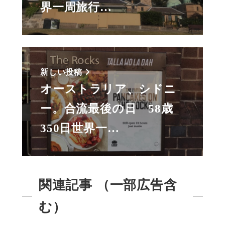
界一周旅行…
新しい投稿
オーストラリア、シドニ
ー。合流最後の日 58歳
350日世界一…
関連記事 （一部広告含
む）