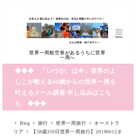
MENU
世界一周航空券があるうちに世界
一周へ
◆◆◆ 「いつか、は今」世界のよ
しこが教える60歳からの世界一周を
叶えるメール講座 申し込みはこち
ら ◆◆◆
Blog
旅行
世界一周旅行
オーストラ
リア
【58歳350日世界一周旅行】20190612オ