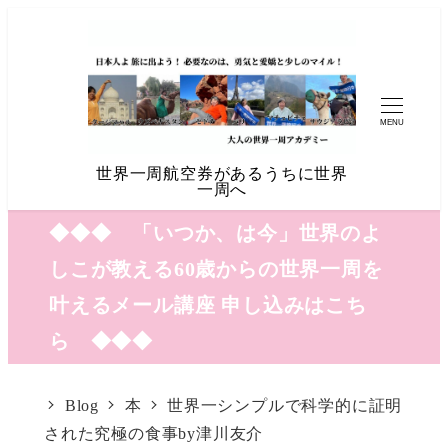
MENU
世界一周航空券があるうちに世界
一周へ
◆◆◆ 「いつか、は今」世界のよ
しこが教える60歳からの世界一周を
叶えるメール講座 申し込みはこち
ら ◆◆◆
Blog
本
世界一シンプルで科学的に証明
された究極の食事by津川友介