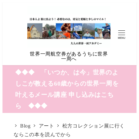
MENU
世界一周航空券があるうちに世界
一周へ
◆◆◆ 「いつか、は今」世界のよ
しこが教える60歳からの世界一周を
叶えるメール講座 申し込みはこち
ら ◆◆◆
Blog
アート
松方コレクション展に行く
ならこの本を読んでから