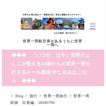
MENU
世界一周航空券があるうちに世界
一周へ
◆◆◆ 「いつか、は今」世界のよ
しこが教える60歳からの世界一周を
叶えるメール講座 申し込みはこち
ら ◆◆◆
Blog
旅行
世界一周旅行
世界一周
絆旅 出発編 20080706