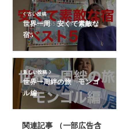
古い投稿
世界一周 安くて素敵な
宿5
新しい投稿
世界一周絆の旅 モンゴ
ル編
関連記事 （一部広告含