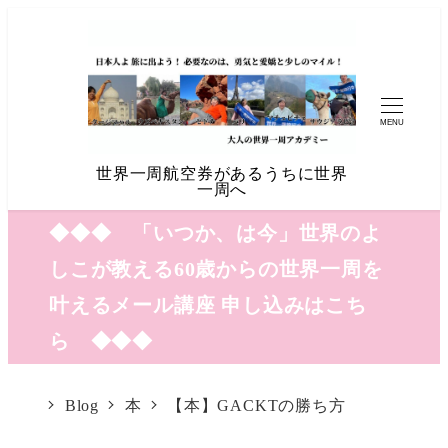
MENU
世界一周航空券があるうちに世界
一周へ
◆◆◆ 「いつか、は今」世界のよ
しこが教える60歳からの世界一周を
叶えるメール講座 申し込みはこち
ら ◆◆◆
Blog
本
【本】GACKTの勝ち方