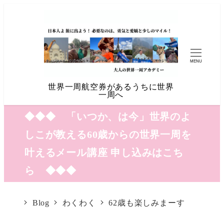
MENU
世界一周航空券があるうちに世界
一周へ
◆◆◆ 「いつか、は今」世界のよ
しこが教える60歳からの世界一周を
叶えるメール講座 申し込みはこち
ら ◆◆◆
Blog
わくわく
62歳も楽しみまーす