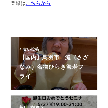
登録は
こちらから
古い投稿
【国内】鳥羽市 漣（さざ
なみ）名物ひらき海老フ
ライ
新しい投稿