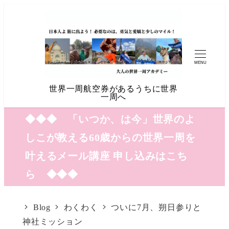
MENU
世界一周航空券があるうちに世界
一周へ
◆◆◆ 「いつか、は今」世界のよ
しこが教える60歳からの世界一周を
叶えるメール講座 申し込みはこち
ら ◆◆◆
Blog
わくわく
ついに7月、朔日参りと
神社ミッション