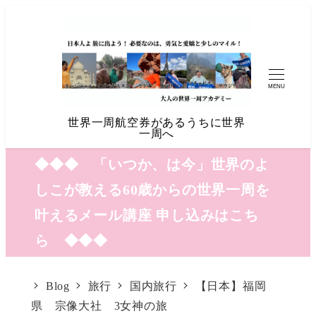
MENU
世界一周航空券があるうちに世界
一周へ
◆◆◆ 「いつか、は今」世界のよ
しこが教える60歳からの世界一周を
叶えるメール講座 申し込みはこち
ら ◆◆◆
Blog
旅行
国内旅行
【日本】福岡
県 宗像大社 3女神の旅