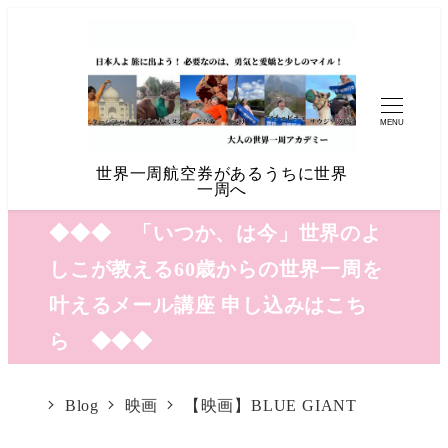
MENU
世界一周航空券があるうちに世界
一周へ
◆◆◆ 「いつか、は今」世界のよ
しこが教える60歳からの世界一周を
叶えるメール講座 申し込みはこち
ら ◆◆◆
Blog
映画
【映画】BLUE GIANT