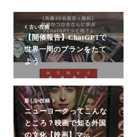
古い投稿
【開催報告】ChatGPTで
世界一周のプランをたて
よう
新しい投稿
ニューヨークってこんな
ところ？映画で知る外国
の文化【映画】マ…