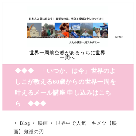
MENU
世界一周航空券があるうちに世界
一周へ
◆◆◆ 「いつか、は今」世界のよ
しこが教える60歳からの世界一周を
叶えるメール講座 申し込みはこち
ら ◆◆◆
Blog
映画
世界中で人気 キメツ【映
画】鬼滅の刃