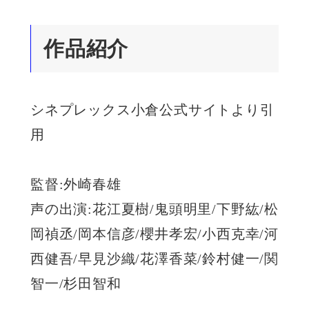
作品紹介
シネプレックス小倉公式サイトより引
用
監督:外崎春雄
声の出演:花江夏樹/鬼頭明里/下野紘/松
岡禎丞/岡本信彦/櫻井孝宏/小西克幸/河
西健吾/早見沙織/花澤香菜/鈴村健一/関
智一/杉田智和