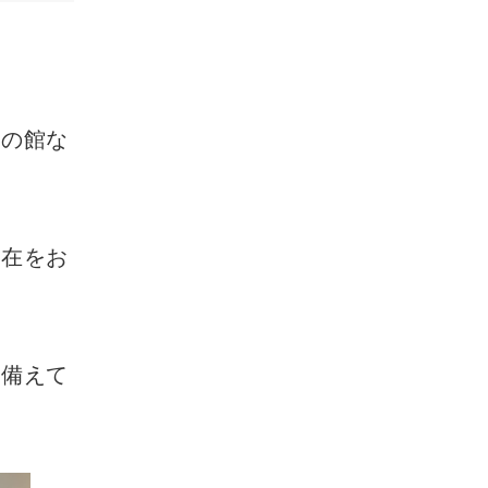
主の館な
滞在をお
を備えて