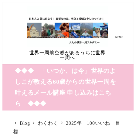
MENU
世界一周航空券があるうちに世界
一周へ
◆◆◆ 「いつか、は今」世界のよ
しこが教える60歳からの世界一周を
叶えるメール講座 申し込みはこち
ら ◆◆◆
Blog
わくわく
2025年 100いいね 目
標