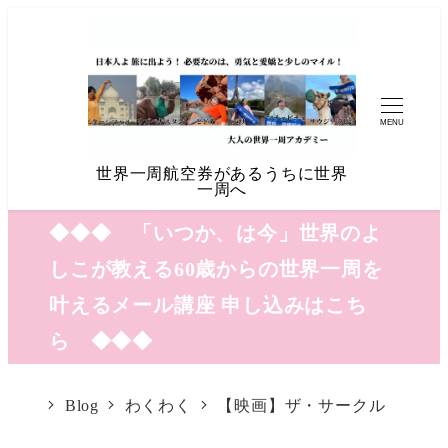
MENU
世界一周航空券があるうちに世界
一周へ
◆◆◆ 「いつか、は今」世界のよ
しこが教える60歳からの世界一周を
叶えるメール講座 申し込みはこち
ら ◆◆◆
Blog
わくわく
【映画】ザ・サークル