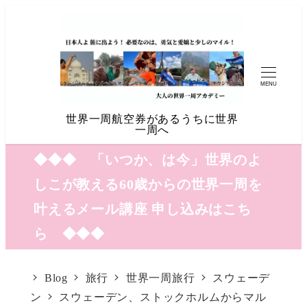
MENU
世界一周航空券があるうちに世界
一周へ
◆◆◆ 「いつか、は今」世界のよ
しこが教える60歳からの世界一周を
叶えるメール講座 申し込みはこち
ら ◆◆◆
Blog
旅行
世界一周旅行
スウェーデ
ン
スウェーデン、ストックホルムからマル