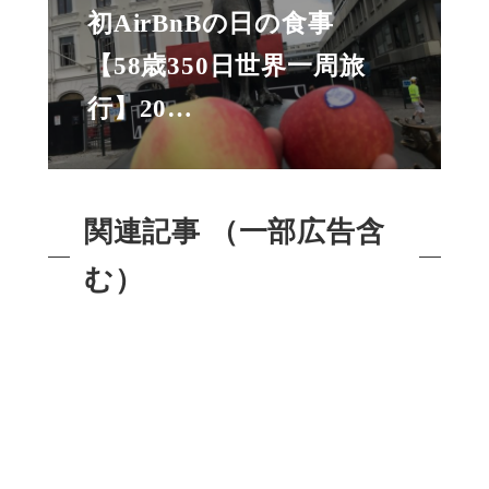
初AirBnBの日の食事
【58歳350日世界一周旅
行】20…
関連記事 （一部広告含
む）