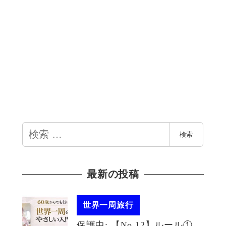
検
検索
索
最新の投稿
世界一周旅行
保護中: 【No.12】ルール①