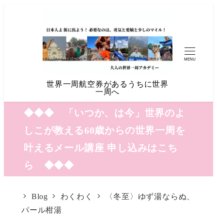
MENU
世界一周航空券があるうちに世界
一周へ
◆◆◆ 「いつか、は今」世界のよ
しこが教える60歳からの世界一周を
叶えるメール講座 申し込みはこち
ら ◆◆◆
Blog
わくわく
〈冬至〉ゆず湯ならぬ、
パール柑湯