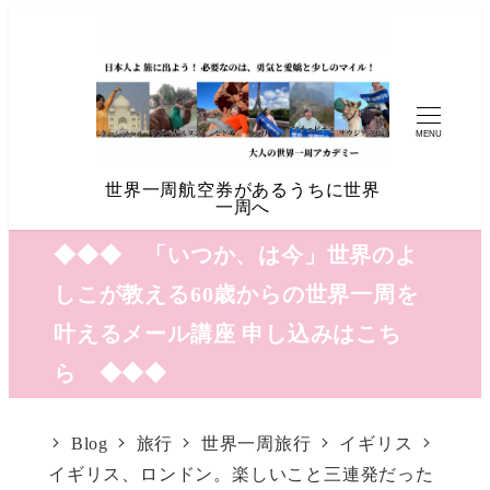
MENU
世界一周航空券があるうちに世界
一周へ
◆◆◆ 「いつか、は今」世界のよ
しこが教える60歳からの世界一周を
叶えるメール講座 申し込みはこち
ら ◆◆◆
Blog
旅行
世界一周旅行
イギリス
イギリス、ロンドン。楽しいこと三連発だった