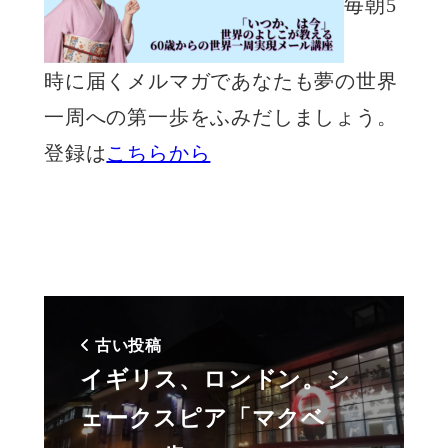
毎朝5
時に届くメルマガであなたも夢の世界
一周への第一歩をふみだしましょう。
登録は
こちらから
古い投稿
イギリス、ロンドン。シ
ェークスピア「マクベ