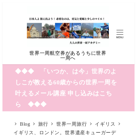
MENU
世界一周航空券があるうちに世界
一周へ
◆◆◆ 「いつか、は今」世界のよ
しこが教える60歳からの世界一周を
叶えるメール講座 申し込みはこち
ら ◆◆◆
Blog
旅行
世界一周旅行
イギリス
イギリス、ロンドン。世界遺産キューガーデ