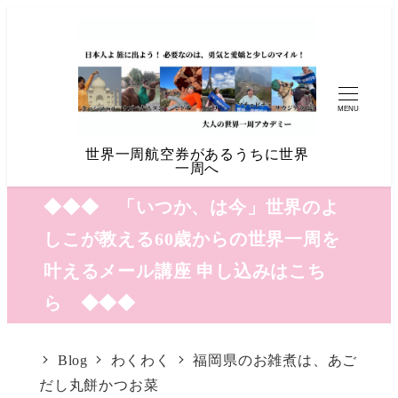
MENU
世界一周航空券があるうちに世界
一周へ
◆◆◆ 「いつか、は今」世界のよ
しこが教える60歳からの世界一周を
叶えるメール講座 申し込みはこち
ら ◆◆◆
Blog
わくわく
福岡県のお雑煮は、あご
だし丸餅かつお菜