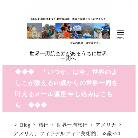
MENU
世界一周航空券があるうちに世界
一周へ
◆◆◆ 「いつか、は今」世界のよ
しこが教える60歳からの世界一周を
叶えるメール講座 申し込みはこち
ら ◆◆◆
Blog
旅行
世界一周旅行
アメリカ
アメリカ、フィラデルフィア美術館。58歳350