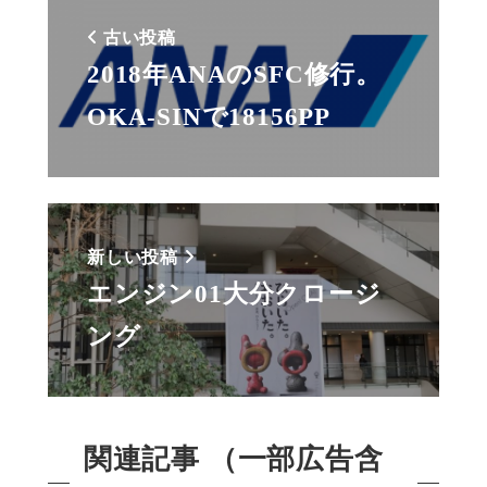
古い投稿
2018年ANAのSFC修行。
OKA-SINで18156PP
新しい投稿
エンジン01大分クロージ
ング
関連記事 （一部広告含