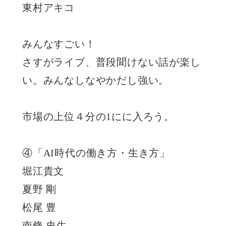
東村アキコ
みんなすごい！
さすがライブ、普段聞けない話が楽し
い。みんなしなやかだし強い。
市場の上位４分の1にに入ろう。
④「AI時代の働き方・生き方」
堀江貴文
夏野 剛
松尾 豊
南條 史生