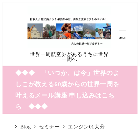
MENU
世界一周航空券があるうちに世界
一周へ
◆◆◆ 「いつか、は今」世界のよ
しこが教える60歳からの世界一周を
叶えるメール講座 申し込みはこち
ら ◆◆◆
Blog
セミナー
エンジン01大分