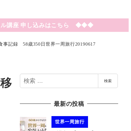
ル講座 申し込みはこちら ◆◆◆
録 58歳350日世界一周旅行20190617
検
へ移
検索
索
最新の投稿
世界一周旅行