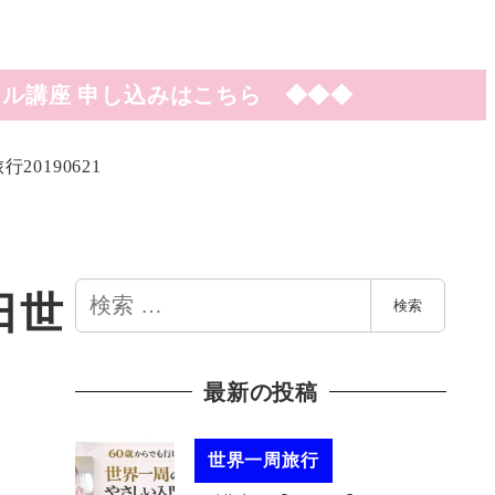
ル講座 申し込みはこちら ◆◆◆
0190621
検
日世
検索
索
最新の投稿
世界一周旅行