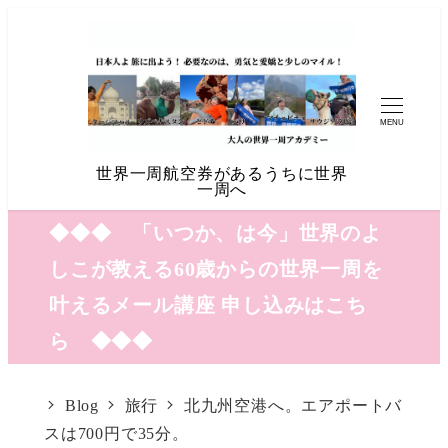
MENU
世界一周航空券があるうちに世界
一周へ
◆◆◆ 「いつか、は今」世界のよ
しこが教える60歳からの世界一周を
叶えるメール講座 申し込みはこち
ら ◆◆◆
Blog
旅行
北九州空港へ。エアポートバ
スは700円で35分。