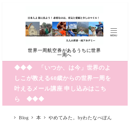
MENU
世界一周航空券があるうちに世界
一周へ
◆◆◆ 「いつか、は今」世界のよ
しこが教える60歳からの世界一周を
叶えるメール講座 申し込みはこち
ら ◆◆◆
Blog
本
やめてみた。byわたなべぽん