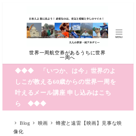
MENU
世界一周航空券があるうちに世界
一周へ
◆◆◆ 「いつか、は今」世界のよ
しこが教える60歳からの世界一周を
叶えるメール講座 申し込みはこち
ら ◆◆◆
Blog
映画
蜂蜜と遠雷【映画】見事な映
像化