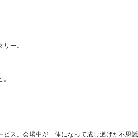
タリー。
と。
ービス。会場中が一体になって成し遂げた不思