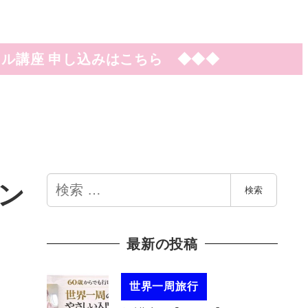
ル講座 申し込みはこちら ◆◆◆
検
ン
検索
索
最新の投稿
世界一周旅行