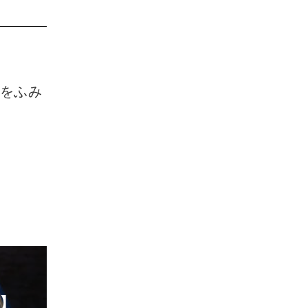
歩をふみ
画】