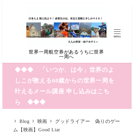
MENU
世界一周航空券があるうちに世界
一周へ
◆◆◆ 「いつか、は今」世界のよ
しこが教える60歳からの世界一周を
叶えるメール講座 申し込みはこち
ら ◆◆◆
Blog
映画
グッドライアー 偽りのゲー
ム【映画】Good Liar