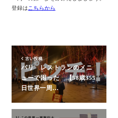
登録は
こちらから
古い投稿
パリ レストランのメニ
ューで困った 【58歳355
日世界一周…