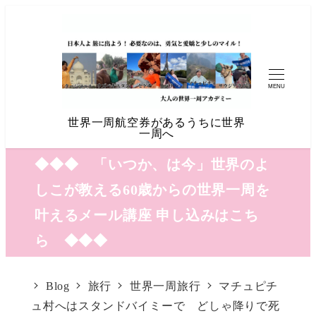
MENU
世界一周航空券があるうちに世界
一周へ
◆◆◆ 「いつか、は今」世界のよ
しこが教える60歳からの世界一周を
叶えるメール講座 申し込みはこち
ら ◆◆◆
Blog
旅行
世界一周旅行
マチュピチ
ュ村へはスタンドバイミーで どしゃ降りで死