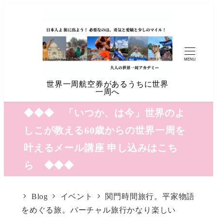
MENU
世界一周航空券があるうちに世界
一周へ
◆◆◆ 「いつか、は今」世界のよ
しこが教える60歳からの世界一周を
叶えるメール講座 申し込みはこち
ら ◆◆◆
Blog
イベント
関門時間旅行。平家物語
をめぐる旅。バーチャル旅行かなり楽しい