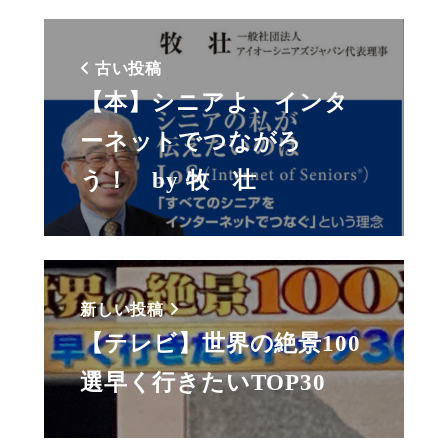
古い投稿
【本】シニアよ、インタ
ーネットでつながろ
う！ by 牧 壮
新しい投稿
【テレビ】世界の絶景100
選早く行きたいTOP30