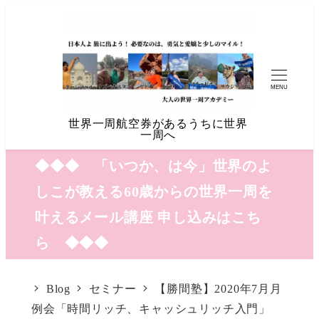
MENU
世界一周航空券があるうちに世界
一周へ
◆◆◆ 「いつか、は今」世界のよ
しこが教える60歳からの世界一周を
叶えるメール講座 申し込みはこち
ら ◆◆◆
Blog
セミナー
【勝間塾】2020年7月月
例会「時間リッチ、キャッシュリッチ入門」