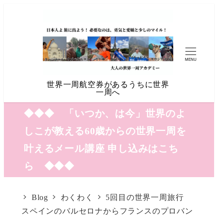
MENU
世界一周航空券があるうちに世界
一周へ
◆◆◆ 「いつか、は今」世界のよ
しこが教える60歳からの世界一周を
叶えるメール講座 申し込みはこち
ら ◆◆◆
Blog
わくわく
5回目の世界一周旅行
スペインのバルセロナからフランスのプロバン