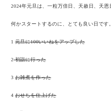
2024年元旦は、一粒万倍日、天赦日、天
何かスタートするのに、とても良い日です
1
元旦に100いいねをアップした
2
初詣に行った
3
お雑煮を作った
4
おせちを仕上げた