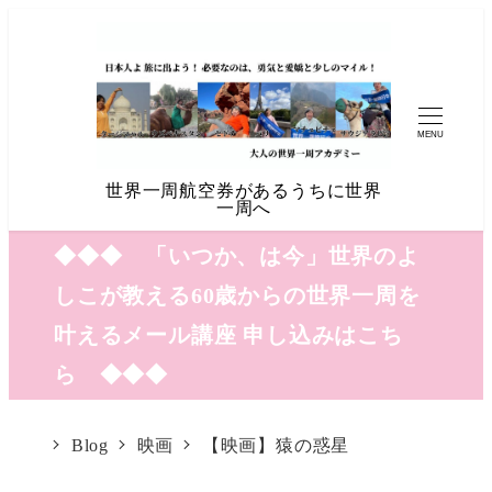
MENU
世界一周航空券があるうちに世界
一周へ
◆◆◆ 「いつか、は今」世界のよ
しこが教える60歳からの世界一周を
叶えるメール講座 申し込みはこち
ら ◆◆◆
Blog
映画
【映画】猿の惑星