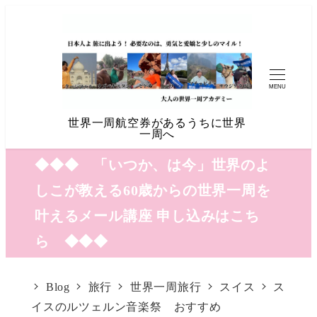
MENU
世界一周航空券があるうちに世界
一周へ
◆◆◆ 「いつか、は今」世界のよ
しこが教える60歳からの世界一周を
叶えるメール講座 申し込みはこち
ら ◆◆◆
Blog
旅行
世界一周旅行
スイス
ス
イスのルツェルン音楽祭 おすすめ