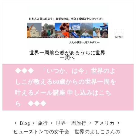
MENU
世界一周航空券があるうちに世界
一周へ
◆◆◆ 「いつか、は今」世界のよ
しこが教える60歳からの世界一周を
叶えるメール講座 申し込みはこち
ら ◆◆◆
Blog
旅行
世界一周旅行
アメリカ
ヒューストンでの女子会 世界のよしこさんの